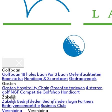
Golfbaan
Golfbaan
18 holes baan
Par 3 baan
Oefenfaciliteiten
Baanstatus
Handicap & Scorekaart
Gedragsregels
Gasten
Gasten
Hospitality Chain
Greenfee tarieven
4 sterren
golf
NGF Competitie
Golfshop
Handicart
Zakelijk
Zakelijk
Bedrijfsleden
Bedrijfsleden login
Partners
Bedrijvencompetitie
Business Club
Vereniging
Vereniging