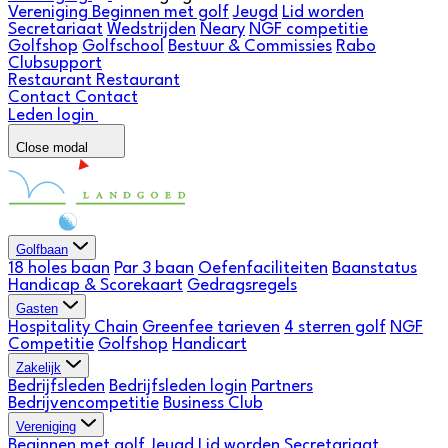
Vereniging
Beginnen met golf
Jeugd
Lid worden
Secretariaat
Wedstrijden
Neary
NGF competitie
Golfshop
Golfschool
Bestuur & Commissies
Rabo
Clubsupport
Restaurant
Restaurant
Contact
Contact
Leden login
Close modal
Golfbaan
18 holes baan
Par 3 baan
Oefenfaciliteiten
Baanstatus
Handicap & Scorekaart
Gedragsregels
Gasten
Hospitality Chain
Greenfee tarieven
4 sterren golf
NGF
Competitie
Golfshop
Handicart
Zakelijk
Bedrijfsleden
Bedrijfsleden login
Partners
Bedrijvencompetitie
Business Club
Vereniging
Beginnen met golf
Jeugd
Lid worden
Secretariaat