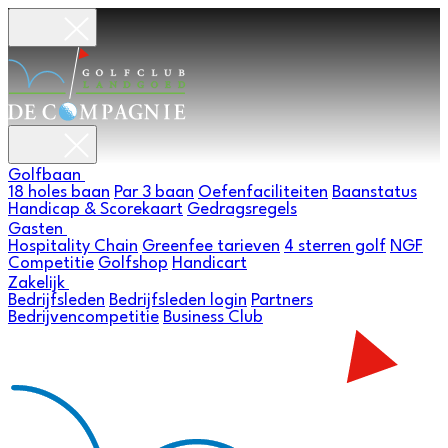
Golfbaan
18 holes baan
Par 3 baan
Oefenfaciliteiten
Baanstatus
Handicap & Scorekaart
Gedragsregels
Gasten
Hospitality Chain
Greenfee tarieven
4 sterren golf
NGF
Competitie
Golfshop
Handicart
Zakelijk
Bedrijfsleden
Bedrijfsleden login
Partners
Bedrijvencompetitie
Business Club