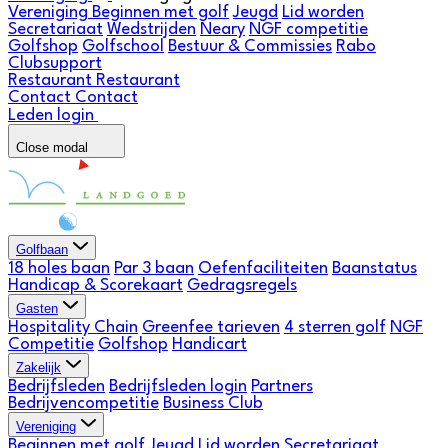
Vereniging
Beginnen met golf
Jeugd
Lid worden
Secretariaat
Wedstrijden
Neary
NGF competitie
Golfshop
Golfschool
Bestuur & Commissies
Rabo
Clubsupport
Restaurant
Restaurant
Contact
Contact
Leden login
Close modal
Golfbaan
18 holes baan
Par 3 baan
Oefenfaciliteiten
Baanstatus
Handicap & Scorekaart
Gedragsregels
Gasten
Hospitality Chain
Greenfee tarieven
4 sterren golf
NGF
Competitie
Golfshop
Handicart
Zakelijk
Bedrijfsleden
Bedrijfsleden login
Partners
Bedrijvencompetitie
Business Club
Vereniging
Beginnen met golf
Jeugd
Lid worden
Secretariaat