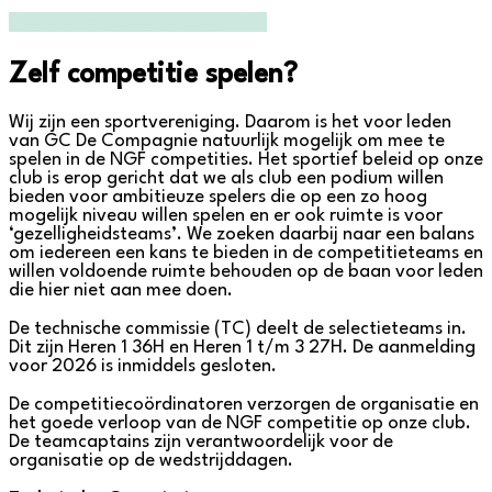
Standen en uitslagen op golf.nl
Zelf competitie spelen?
Wij zijn een sportvereniging. Daarom is het voor leden
van GC De Compagnie natuurlijk mogelijk om mee te
spelen in de NGF competities. Het sportief beleid op onze
club is erop gericht dat we als club een podium willen
bieden voor ambitieuze spelers die op een zo hoog
mogelijk niveau willen spelen en er ook ruimte is voor
‘gezelligheidsteams’. We zoeken daarbij naar een balans
om iedereen een kans te bieden in de competitieteams en
willen voldoende ruimte behouden op de baan voor leden
die hier niet aan mee doen.
De technische commissie (TC) deelt de selectieteams in.
Dit zijn Heren 1 36H en Heren 1 t/m 3 27H. De aanmelding
voor 2026 is inmiddels gesloten.
De competitiecoördinatoren verzorgen de organisatie en
het goede verloop van de NGF competitie op onze club.
De teamcaptains zijn verantwoordelijk voor de
organisatie op de wedstrijddagen.