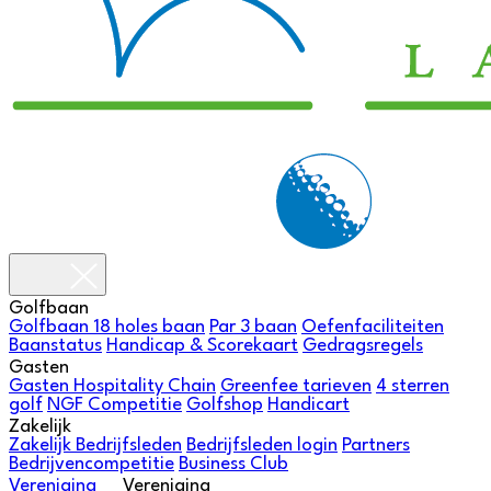
Golfbaan
Golfbaan
18 holes baan
Par 3 baan
Oefenfaciliteiten
Baanstatus
Handicap & Scorekaart
Gedragsregels
Gasten
Gasten
Hospitality Chain
Greenfee tarieven
4 sterren
golf
NGF Competitie
Golfshop
Handicart
Zakelijk
Zakelijk
Bedrijfsleden
Bedrijfsleden login
Partners
Bedrijvencompetitie
Business Club
Vereniging
Vereniging