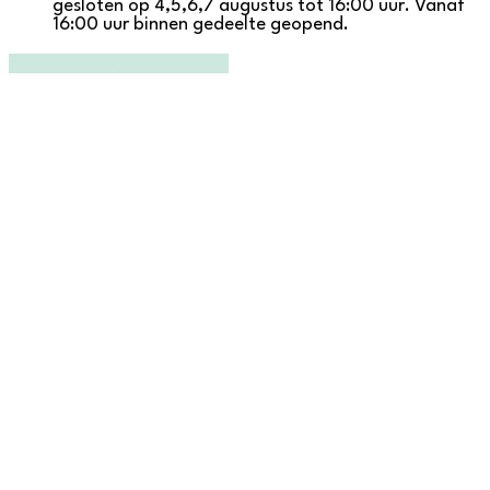
gesloten op 4,5,6,7 augustus tot 16:00 uur. Vanaf
16:00 uur binnen gedeelte geopend.
Ga naar de tijdelijke regels
Facebook