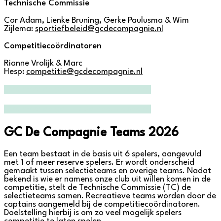
Technische Commissie
Cor Adam, Lienke Bruning, Gerke Paulusma & Wim
Zijlema:
sportiefbeleid@gcdecompagnie.nl
Competitiecoördinatoren
Rianne Vrolijk & Marc
Hesp:
competitie@gcdecompagnie.nl
Lees meer op golf.nl: Competitie spelen
Lees meer op golf.nl: Competitie spelen
GC De Compagnie Teams 2026
Een team bestaat in de basis uit 6 spelers, aangevuld
met 1 of meer reserve spelers. Er wordt onderscheid
gemaakt tussen selectieteams en overige teams. Nadat
bekend is wie er namens onze club uit willen komen in de
competitie, stelt de Technische Commissie (TC) de
selectieteams samen. Recreatieve teams worden door de
captains aangemeld bij de competitiecoördinatoren.
Doelstelling hierbij is om zo veel mogelijk spelers