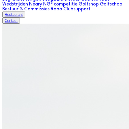
Wedstrijden
Neary
NGF competitie
Golfshop
Golfschool
Bestuur & Commissies
Rabo Clubsupport
Restaurant
Contact