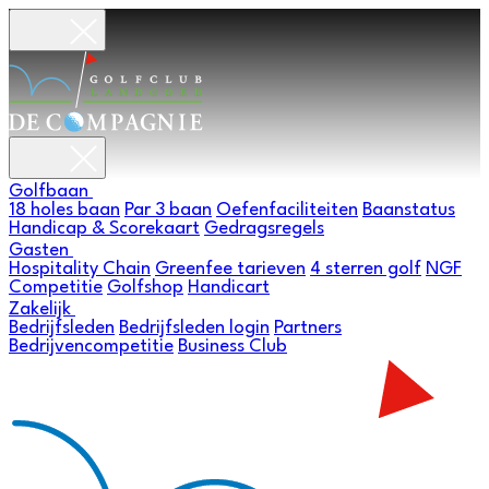
Golfbaan
18 holes baan
Par 3 baan
Oefenfaciliteiten
Baanstatus
Handicap & Scorekaart
Gedragsregels
Gasten
Hospitality Chain
Greenfee tarieven
4 sterren golf
NGF
Competitie
Golfshop
Handicart
Zakelijk
Bedrijfsleden
Bedrijfsleden login
Partners
Bedrijvencompetitie
Business Club