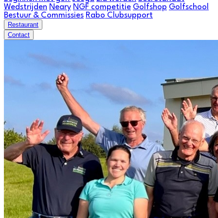
Wedstrijden
Neary
NGF competitie
Golfshop
Golfschool
Bestuur & Commissies
Rabo Clubsupport
Restaurant
Contact