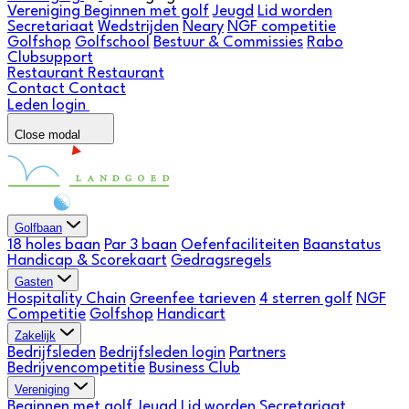
Vereniging
Beginnen met golf
Jeugd
Lid worden
Secretariaat
Wedstrijden
Neary
NGF competitie
Golfshop
Golfschool
Bestuur & Commissies
Rabo
Clubsupport
Restaurant
Restaurant
Contact
Contact
Leden login
Close modal
Golfbaan
18 holes baan
Par 3 baan
Oefenfaciliteiten
Baanstatus
Handicap & Scorekaart
Gedragsregels
Gasten
Hospitality Chain
Greenfee tarieven
4 sterren golf
NGF
Competitie
Golfshop
Handicart
Zakelijk
Bedrijfsleden
Bedrijfsleden login
Partners
Bedrijvencompetitie
Business Club
Vereniging
Beginnen met golf
Jeugd
Lid worden
Secretariaat