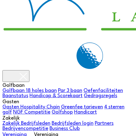
Golfbaan
Golfbaan
18 holes baan
Par 3 baan
Oefenfaciliteiten
Baanstatus
Handicap & Scorekaart
Gedragsregels
Gasten
Gasten
Hospitality Chain
Greenfee tarieven
4 sterren
golf
NGF Competitie
Golfshop
Handicart
Zakelijk
Zakelijk
Bedrijfsleden
Bedrijfsleden login
Partners
Bedrijvencompetitie
Business Club
Vereniging
Vereniging