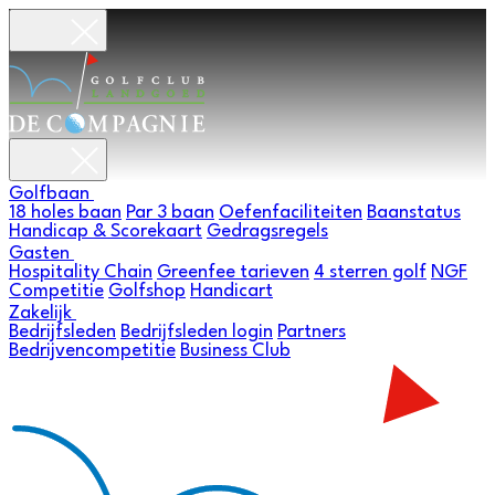
Golfbaan
18 holes baan
Par 3 baan
Oefenfaciliteiten
Baanstatus
Handicap & Scorekaart
Gedragsregels
Gasten
Hospitality Chain
Greenfee tarieven
4 sterren golf
NGF
Competitie
Golfshop
Handicart
Zakelijk
Bedrijfsleden
Bedrijfsleden login
Partners
Bedrijvencompetitie
Business Club