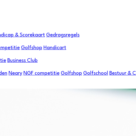
dicap & Scorekaart
Gedragsregels
mpetitie
Golfshop
Handicart
tie
Business Club
den
Neary
NGF competitie
Golfshop
Golfschool
Bestuur & 