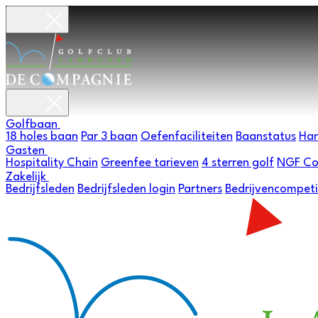
Golfbaan
18 holes baan
Par 3 baan
Oefenfaciliteiten
Baanstatus
Han
Gasten
Hospitality Chain
Greenfee tarieven
4 sterren golf
NGF Co
Zakelijk
Bedrijfsleden
Bedrijfsleden login
Partners
Bedrijvencompeti