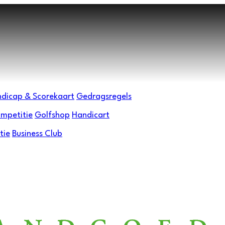
dicap & Scorekaart
Gedragsregels
mpetitie
Golfshop
Handicart
tie
Business Club