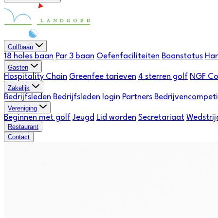
Golfbaan
18 holes baan
Par 3 baan
Oefenfaciliteiten
Baanstatus
Han
Gasten
Hospitality Chain
Greenfee tarieven
4 sterren golf
NGF Co
Zakelijk
Bedrijfsleden
Bedrijfsleden login
Partners
Bedrijvencompeti
Vereniging
Beginnen met golf
Jeugd
Lid worden
Secretariaat
Wedstrij
Restaurant
Contact