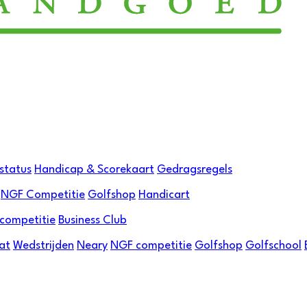
status
Handicap & Scorekaart
Gedragsregels
NGF Competitie
Golfshop
Handicart
ncompetitie
Business Club
at
Wedstrijden
Neary
NGF competitie
Golfshop
Golfschool