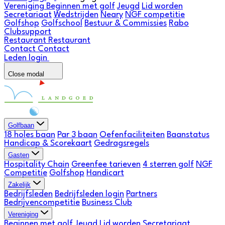
Vereniging
Beginnen met golf
Jeugd
Lid worden
Secretariaat
Wedstrijden
Neary
NGF competitie
Golfshop
Golfschool
Bestuur & Commissies
Rabo
Clubsupport
Restaurant
Restaurant
Contact
Contact
Leden login
Close modal
Golfbaan
18 holes baan
Par 3 baan
Oefenfaciliteiten
Baanstatus
Handicap & Scorekaart
Gedragsregels
Gasten
Hospitality Chain
Greenfee tarieven
4 sterren golf
NGF
Competitie
Golfshop
Handicart
Zakelijk
Bedrijfsleden
Bedrijfsleden login
Partners
Bedrijvencompetitie
Business Club
Vereniging
Beginnen met golf
Jeugd
Lid worden
Secretariaat