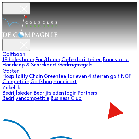
Golfbaan
18 holes baan
Par 3 baan
Oefenfaciliteiten
Baanstatus
Handicap & Scorekaart
Gedragsregels
Gasten
Hospitality Chain
Greenfee tarieven
4 sterren golf
NGF
Competitie
Golfshop
Handicart
Zakelijk
Bedrijfsleden
Bedrijfsleden login
Partners
Bedrijvencompetitie
Business Club