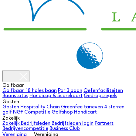
Golfbaan
Golfbaan
18 holes baan
Par 3 baan
Oefenfaciliteiten
Baanstatus
Handicap & Scorekaart
Gedragsregels
Gasten
Gasten
Hospitality Chain
Greenfee tarieven
4 sterren
golf
NGF Competitie
Golfshop
Handicart
Zakelijk
Zakelijk
Bedrijfsleden
Bedrijfsleden login
Partners
Bedrijvencompetitie
Business Club
Vereniging
Vereniging