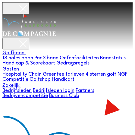
Golfbaan
18 holes baan
Par 3 baan
Oefenfaciliteiten
Baanstatus
Handicap & Scorekaart
Gedragsregels
Gasten
Hospitality Chain
Greenfee tarieven
4 sterren golf
NGF
Competitie
Golfshop
Handicart
Zakelijk
Bedrijfsleden
Bedrijfsleden login
Partners
Bedrijvencompetitie
Business Club