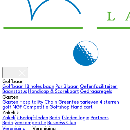
Golfbaan
Golfbaan
18 holes baan
Par 3 baan
Oefenfaciliteiten
Baanstatus
Handicap & Scorekaart
Gedragsregels
Gasten
Gasten
Hospitality Chain
Greenfee tarieven
4 sterren
golf
NGF Competitie
Golfshop
Handicart
Zakelijk
Zakelijk
Bedrijfsleden
Bedrijfsleden login
Partners
Bedrijvencompetitie
Business Club
Vereniging
Vereniging