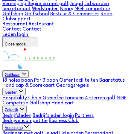
Vereniging
Beginnen met golf
Jeugd
Lid worden
Secretariaat
Wedstrijden
Neary
NGF competitie
Golfshop
Golfschool
Bestuur & Commissies
Rabo
Clubsupport
Restaurant
Restaurant
Contact
Contact
Leden login
Close modal
Golfbaan
18 holes baan
Par 3 baan
Oefenfaciliteiten
Baanstatus
Handicap & Scorekaart
Gedragsregels
Gasten
Hospitality Chain
Greenfee tarieven
4 sterren golf
NGF
Competitie
Golfshop
Handicart
Zakelijk
Bedrijfsleden
Bedrijfsleden login
Partners
Bedrijvencompetitie
Business Club
Vereniging
Beginnen met golf
Jeugd
Lid worden
Secretariaat