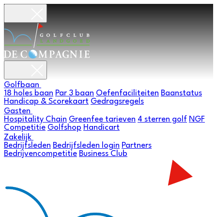
Golfbaan
18 holes baan
Par 3 baan
Oefenfaciliteiten
Baanstatus
Handicap & Scorekaart
Gedragsregels
Gasten
Hospitality Chain
Greenfee tarieven
4 sterren golf
NGF
Competitie
Golfshop
Handicart
Zakelijk
Bedrijfsleden
Bedrijfsleden login
Partners
Bedrijvencompetitie
Business Club