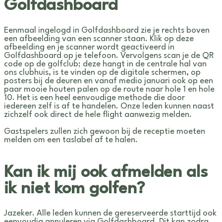
Golfdashboard
Eenmaal ingelogd in Golfdashboard zie je rechts boven
een afbeelding van een scanner staan. Klik op deze
afbeelding en je scanner wordt geactiveerd in
Golfdashboard op je telefoon. Vervolgens scan je de QR
code op de golfclub; deze hangt in de centrale hal van
ons clubhuis, is te vinden op de digitale schermen, op
posters bij de deuren en vanaf medio januari ook op een
paar mooie houten palen op de route naar hole 1 en hole
10. Het is een heel eenvoudige methode die door
iedereen zelf is af te handelen. Onze leden kunnen naast
zichzelf ook direct de hele flight aanwezig melden.
Gastspelers zullen zich gewoon bij de receptie moeten
melden om een taslabel af te halen.
Kan ik mij ook afmelden als
ik niet kom golfen?
Jazeker. Alle leden kunnen de gereserveerde starttijd ook
eenvoudig annuleren via Golfdashboard. Dit kan zodra