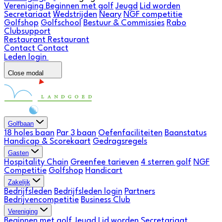
Vereniging
Beginnen met golf
Jeugd
Lid worden
Secretariaat
Wedstrijden
Neary
NGF competitie
Golfshop
Golfschool
Bestuur & Commissies
Rabo
Clubsupport
Restaurant
Restaurant
Contact
Contact
Leden login
Close modal
Golfbaan
18 holes baan
Par 3 baan
Oefenfaciliteiten
Baanstatus
Handicap & Scorekaart
Gedragsregels
Gasten
Hospitality Chain
Greenfee tarieven
4 sterren golf
NGF
Competitie
Golfshop
Handicart
Zakelijk
Bedrijfsleden
Bedrijfsleden login
Partners
Bedrijvencompetitie
Business Club
Vereniging
Beginnen met golf
Jeugd
Lid worden
Secretariaat