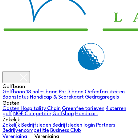
Golfbaan
Golfbaan
18 holes baan
Par 3 baan
Oefenfaciliteiten
Baanstatus
Handicap & Scorekaart
Gedragsregels
Gasten
Gasten
Hospitality Chain
Greenfee tarieven
4 sterren
golf
NGF Competitie
Golfshop
Handicart
Zakelijk
Zakelijk
Bedrijfsleden
Bedrijfsleden login
Partners
Bedrijvencompetitie
Business Club
Vereniging
Vereniging