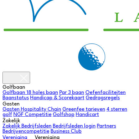
Golfbaan
Golfbaan
18 holes baan
Par 3 baan
Oefenfaciliteiten
Baanstatus
Handicap & Scorekaart
Gedragsregels
Gasten
Gasten
Hospitality Chain
Greenfee tarieven
4 sterren
golf
NGF Competitie
Golfshop
Handicart
Zakelijk
Zakelijk
Bedrijfsleden
Bedrijfsleden login
Partners
Bedrijvencompetitie
Business Club
Vereniging
Vereniging