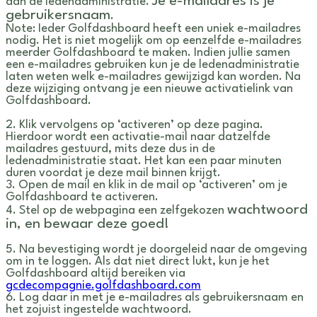
Je e-mailadres is je
aan de ledenadministratie.
gebruikersnaam
.
Note: Ieder Golfdashboard heeft een uniek e-mailadres
nodig. Het is niet mogelijk om op eenzelfde e-mailadres
meerder Golfdashboard te maken. Indien jullie samen
een e-mailadres gebruiken kun je de ledenadministratie
laten weten welk e-mailadres gewijzigd kan worden. Na
deze wijziging ontvang je een nieuwe activatielink van
Golfdashboard.
2. Klik vervolgens op ‘activeren’ op deze pagina.
Hierdoor wordt een activatie-mail naar datzelfde
mailadres gestuurd, mits deze dus in de
ledenadministratie staat. Het kan een paar minuten
duren voordat je deze mail binnen krijgt.
3. Open de mail en klik in de mail op ‘activeren’ om je
Golfdashboard te activeren.
wachtwoord
4. Stel op de webpagina een zelfgekozen
in, en bewaar deze goed!
5. Na bevestiging wordt je doorgeleid naar de omgeving
om in te loggen. Als dat niet direct lukt, kun je het
Golfdashboard altijd bereiken via
gcdecompagnie.golfdashboard.com
6. Log daar in met je e-mailadres als gebruikersnaam en
het zojuist ingestelde wachtwoord.