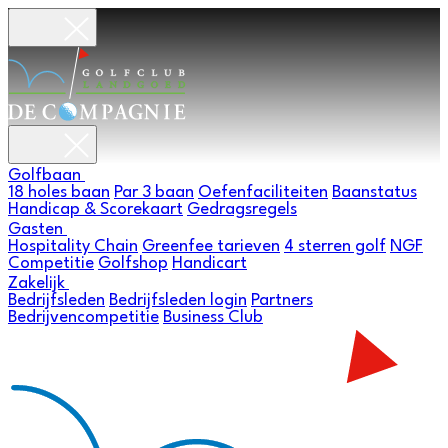
Golfbaan
18 holes baan
Par 3 baan
Oefenfaciliteiten
Baanstatus
Handicap & Scorekaart
Gedragsregels
Gasten
Hospitality Chain
Greenfee tarieven
4 sterren golf
NGF
Competitie
Golfshop
Handicart
Zakelijk
Bedrijfsleden
Bedrijfsleden login
Partners
Bedrijvencompetitie
Business Club