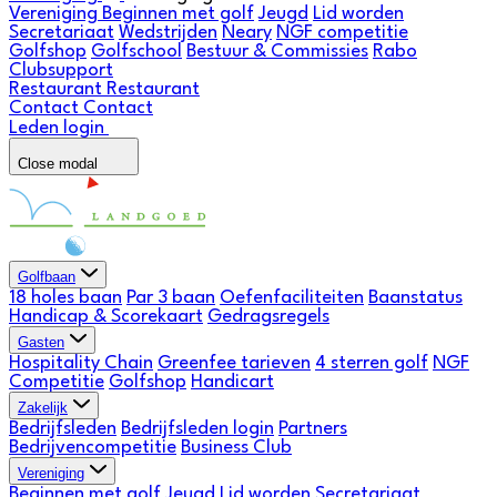
Vereniging
Beginnen met golf
Jeugd
Lid worden
Secretariaat
Wedstrijden
Neary
NGF competitie
Golfshop
Golfschool
Bestuur & Commissies
Rabo
Clubsupport
Restaurant
Restaurant
Contact
Contact
Leden login
Close modal
Golfbaan
18 holes baan
Par 3 baan
Oefenfaciliteiten
Baanstatus
Handicap & Scorekaart
Gedragsregels
Gasten
Hospitality Chain
Greenfee tarieven
4 sterren golf
NGF
Competitie
Golfshop
Handicart
Zakelijk
Bedrijfsleden
Bedrijfsleden login
Partners
Bedrijvencompetitie
Business Club
Vereniging
Beginnen met golf
Jeugd
Lid worden
Secretariaat