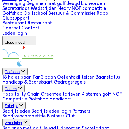
Vereniging
Beginnen met golf
Jeugd
Lid worden
Secretariaat
Wedstrijden
Neary
NGF competitie
Golfshop
Golfschool
Bestuur & Commissies
Rabo
Clubsupport
Restaurant
Restaurant
Contact
Contact
Leden login
Close modal
Golfbaan
18 holes baan
Par 3 baan
Oefenfaciliteiten
Baanstatus
Handicap & Scorekaart
Gedragsregels
Gasten
Hospitality Chain
Greenfee tarieven
4 sterren golf
NGF
Competitie
Golfshop
Handicart
Zakelijk
Bedrijfsleden
Bedrijfsleden login
Partners
Bedrijvencompetitie
Business Club
Vereniging
Beginnen met golf
Jeugd
Lid worden
Secretariaat