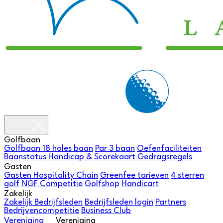
Golfbaan
Golfbaan
18 holes baan
Par 3 baan
Oefenfaciliteiten
Baanstatus
Handicap & Scorekaart
Gedragsregels
Gasten
Gasten
Hospitality Chain
Greenfee tarieven
4 sterren
golf
NGF Competitie
Golfshop
Handicart
Zakelijk
Zakelijk
Bedrijfsleden
Bedrijfsleden login
Partners
Bedrijvencompetitie
Business Club
Vereniging
Vereniging