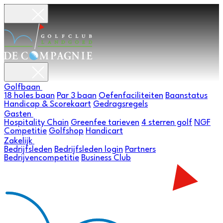
Golfbaan
18 holes baan
Par 3 baan
Oefenfaciliteiten
Baanstatus
Handicap & Scorekaart
Gedragsregels
Gasten
Hospitality Chain
Greenfee tarieven
4 sterren golf
NGF
Competitie
Golfshop
Handicart
Zakelijk
Bedrijfsleden
Bedrijfsleden login
Partners
Bedrijvencompetitie
Business Club