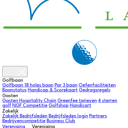
Golfbaan
Golfbaan
18 holes baan
Par 3 baan
Oefenfaciliteiten
Baanstatus
Handicap & Scorekaart
Gedragsregels
Gasten
Gasten
Hospitality Chain
Greenfee tarieven
4 sterren
golf
NGF Competitie
Golfshop
Handicart
Zakelijk
Zakelijk
Bedrijfsleden
Bedrijfsleden login
Partners
Bedrijvencompetitie
Business Club
Vereniging
Vereniging