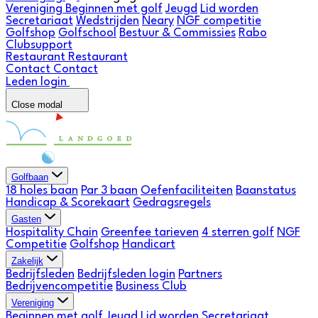
Vereniging
Beginnen met golf
Jeugd
Lid worden
Secretariaat
Wedstrijden
Neary
NGF competitie
Golfshop
Golfschool
Bestuur & Commissies
Rabo
Clubsupport
Restaurant
Restaurant
Contact
Contact
Leden login
Close modal
Golfbaan
18 holes baan
Par 3 baan
Oefenfaciliteiten
Baanstatus
Handicap & Scorekaart
Gedragsregels
Gasten
Hospitality Chain
Greenfee tarieven
4 sterren golf
NGF
Competitie
Golfshop
Handicart
Zakelijk
Bedrijfsleden
Bedrijfsleden login
Partners
Bedrijvencompetitie
Business Club
Vereniging
Beginnen met golf
Jeugd
Lid worden
Secretariaat