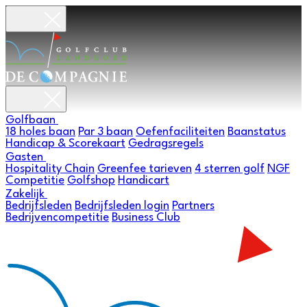
Golfbaan
18 holes baan
Par 3 baan
Oefenfaciliteiten
Baanstatus
Handicap & Scorekaart
Gedragsregels
Gasten
Hospitality Chain
Greenfee tarieven
4 sterren golf
NGF
Competitie
Golfshop
Handicart
Zakelijk
Bedrijfsleden
Bedrijfsleden login
Partners
Bedrijvencompetitie
Business Club