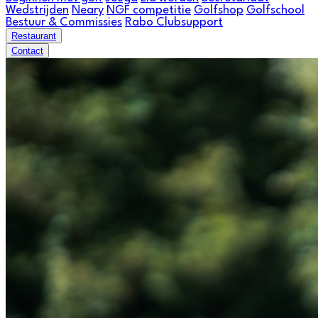
Wedstrijden
Neary
NGF competitie
Golfshop
Golfschool
Bestuur & Commissies
Rabo Clubsupport
Restaurant
Contact