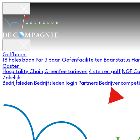
Golfbaan
18 holes baan
Par 3 baan
Oefenfaciliteiten
Baanstatus
Han
Gasten
Hospitality Chain
Greenfee tarieven
4 sterren golf
NGF Co
Zakelijk
Bedrijfsleden
Bedrijfsleden login
Partners
Bedrijvencompeti