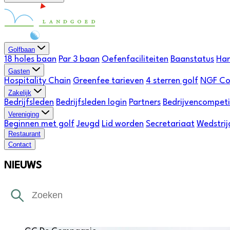
Golfbaan
18 holes baan
Par 3 baan
Oefenfaciliteiten
Baanstatus
Han
Gasten
Hospitality Chain
Greenfee tarieven
4 sterren golf
NGF Co
Zakelijk
Bedrijfsleden
Bedrijfsleden login
Partners
Bedrijvencompeti
Vereniging
Beginnen met golf
Jeugd
Lid worden
Secretariaat
Wedstrij
Restaurant
Contact
NIEUWS