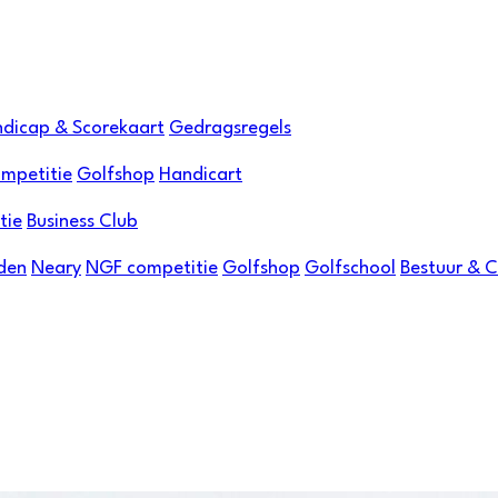
dicap & Scorekaart
Gedragsregels
mpetitie
Golfshop
Handicart
tie
Business Club
den
Neary
NGF competitie
Golfshop
Golfschool
Bestuur & 