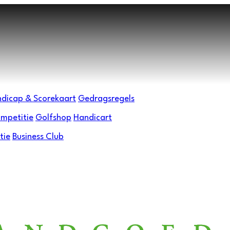
dicap & Scorekaart
Gedragsregels
mpetitie
Golfshop
Handicart
tie
Business Club