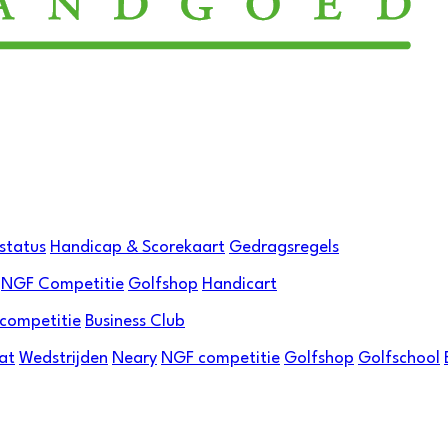
status
Handicap & Scorekaart
Gedragsregels
NGF Competitie
Golfshop
Handicart
ncompetitie
Business Club
at
Wedstrijden
Neary
NGF competitie
Golfshop
Golfschool