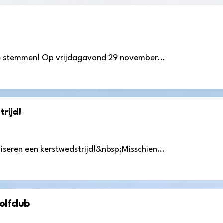
ze stemmen! Op vrijdagavond 29 november...
rijd!
eren een kerstwedstrijd!&nbsp;Misschien...
olfclub